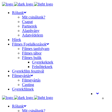
Rólunk
Mit csinálunk?
Csapat
Partnerek
Alapítvány
Adatvédelem
Hírek
Filmes Foglalkozások
Filmes tanfolyam
Filmes tábor
Filmes bulik
Gyerekeknek
Felnőtteknek
Gyerekfilm fesztivál
Filmgyártás
Filmgyártás
Casting
Gyerekfilmek
Rólunk
Mit csinálunk?