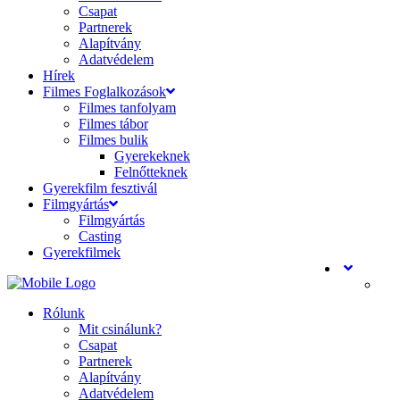
Csapat
Partnerek
Alapítvány
Adatvédelem
Hírek
Filmes Foglalkozások
Filmes tanfolyam
Filmes tábor
Filmes bulik
Gyerekeknek
Felnőtteknek
Gyerekfilm fesztivál
Filmgyártás
Filmgyártás
Casting
Gyerekfilmek
Rólunk
Mit csinálunk?
Csapat
Partnerek
Alapítvány
Adatvédelem